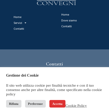
Home
Home
Dove siamo
Servizi
Contatti
Contatti
Contatti
info@vareseconvegni.com
Gestione dei Cookie
+39 0332783111
Il sito web utilizza cookie per finalità tecniche e con il tuo
CIN: IT012084B7V9EDEMCQ
consenso anche per altre finalità, come specificato nella cookie
policy
Rifiuta
Preferenze
Accetta
Cookie Policy